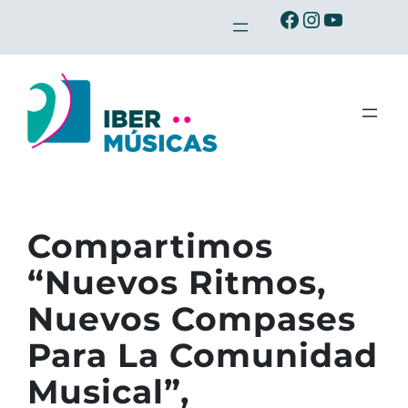
Saltar
Ibermusicas en Facebook
Ibermusicas en Instagra
Ibermusicas en Youtu
al
contenido
Compartimos
“Nuevos Ritmos,
Nuevos Compases
Para La Comunidad
Musical”,