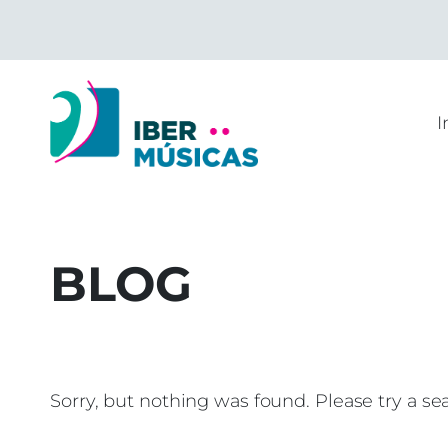
Skip
to
content
I
BLOG
Sorry, but nothing was found. Please try a se