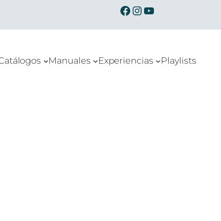
Ibermusicas en Facebook
Ibermusicas en Instagram
Ibermusicas en Youtube
Catálogos
Manuales
Experiencias
Playlists