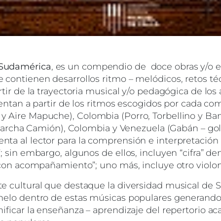
 Sudamérica
, es un compendio de doce obras y/o est
e contienen desarrollos ritmo – melódicos, retos té
rtir de la trayectoria musical y/o pedagógica de los 
esentan a partir de los ritmos escogidos por cada co
 y Aire Mapuche), Colombia (Porro, Torbellino y B
cha Camión), Colombia y Venezuela (Gabán – golpe
ta al lector para la comprensión e interpretación d
”; sin embargo, algunos de ellos, incluyen “cifra” 
a con acompañamiento”; uno más, incluye otro violonc
te cultural que destaque la diversidad musical de
chelo dentro de estas músicas populares generando 
nificar la enseñanza – aprendizaje del repertorio 