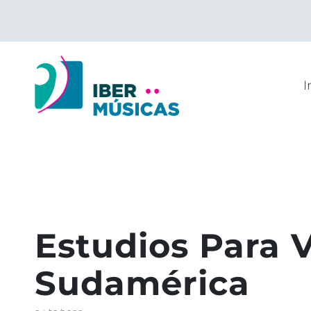
Saltar
al
contenido
I
Estudios Para 
Sudamérica