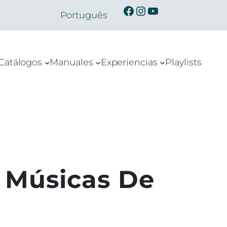
Ibermusicas en Facebook
Ibermusicas en Instagram
Ibermusicas en Youtube
Português
Catálogos
Manuales
Experiencias
Playlists
e Músicas De