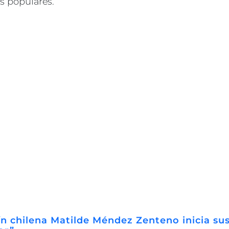
as populares.
ín chilena Matilde Méndez Zenteno inicia sus