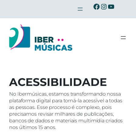
Saltar
Ibermusicas no Facebook
Ibermusicas no Instagra
Ibermusicas no Youtu
para
o
conteúdo
ACESSIBILIDADE
No Ibermúsicas, estamos transformando nossa
plataforma digital para torná-la acessível a todas
as pessoas. Esse processo é complexo, pois
precisamos revisar milhares de publicações,
bancos de dados e materiais multimídia criados
nos últimos 15 anos.