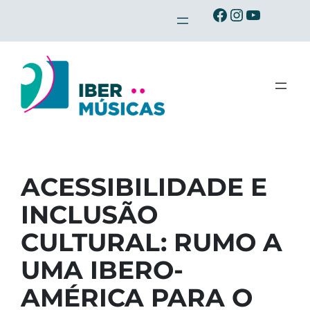
Saltar
Ibermusicas no Facebook
Ibermusicas no Instagra
Ibermusicas no Youtu
para
o
conteúdo
ACESSIBILIDADE E
INCLUSÃO
CULTURAL: RUMO A
UMA IBERO-
AMÉRICA PARA O