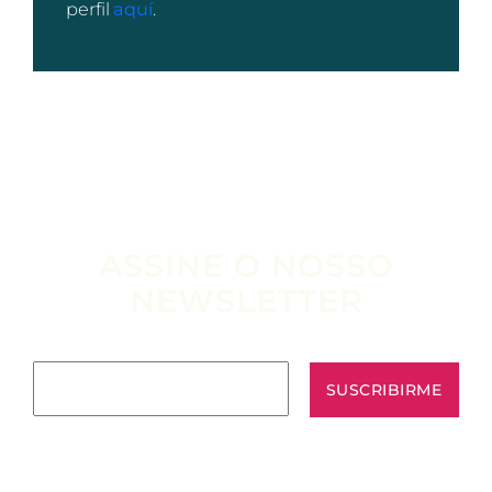
perfil
aquí
.
ASSINE O NOSSO
NEWSLETTER
Escribe tu email aquí*