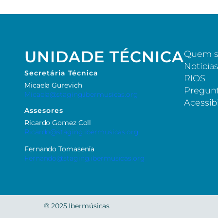
UNIDADE TÉCNICA
Quem 
Notícia
Secretária
Técnica
RIOS
Micaela Gurevich
Pregunt
Micaela@staging.ibermusicas.org
Acessib
Assesores
Ricardo Gomez Coll
Ricardo@staging.ibermusicas.org
Fernando Tomasenía
Fernando@staging.ibermusicas.org
®
2025 Ibermúsicas