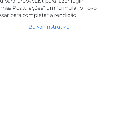
u para GrooveList para fazer login.
inhas Postulações” um formulário novo:
essar para completar a rendição.
Baixar instrutivo