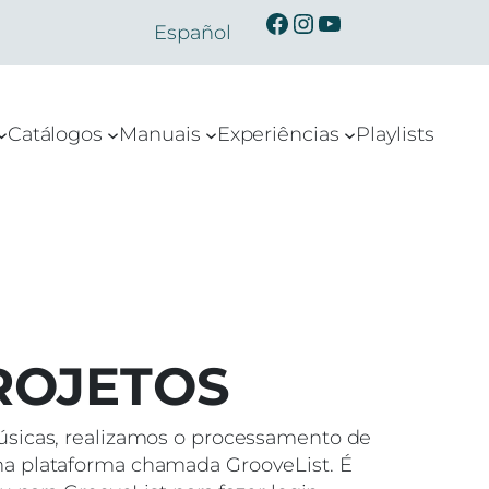
Ibermusicas no Facebook
Ibermusicas no Instagram
Ibermusicas no Youtube
Español
Catálogos
Manuais
Experiências
Playlists
ROJETOS
úsicas, realizamos o processamento de
a plataforma chamada GrooveList. É